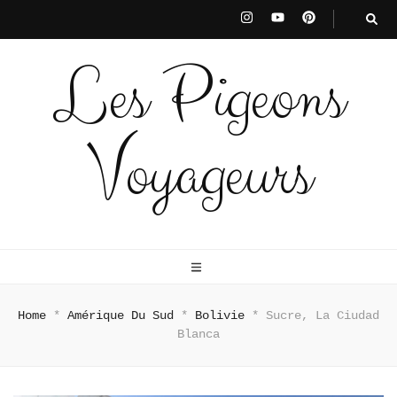
Les Pigeons
Voyageurs
Home
*
Amérique Du Sud
*
Bolivie
*
Sucre, La Ciudad
Blanca