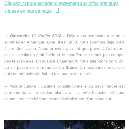
Ciudad
Cliquez ici pour accéder directement aux infos pratiques
Blanca
situées en bas de page
er
– Dimanche 1
Juillet 2018 –
Déjà deux semaines que nous
sommes en Amérique latine. Il est 5h30, nous sommes déjà prêts
à prendre l’avion. Nous arrivons plus tôt que prévu à l’aéroport,
car la circulation était fluide et le chauffeur ne tenait pas compte
des feux rouges. En avance à l’aéroport, nous attendons donc 2h.
Le vol passe vite et nous voilà à
Sucre
. On récupère nos valises
puis on négocie vite fait un taxi pour aller en ville.
⇒
Minute culture
: Capitale constitutionnelle du pays,
Sucre
est
surnommée « La ciudad blanca » : la ville blanche. Et pour
cause : tous les bâtiments sont littéralement d’un blanc pur.